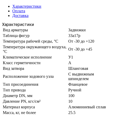
Характеристики
Оплата
Доставка
Характеристики
Вид арматуры
Задвижки
Таблица фигур
33а17р
Температура рабочей среды, °С
От -30 до +120
Температура окружающего воздуха,
От -30 до +45
°С
Климатическое исполнение
У1
Класс герметичности
А
Вид затвора
Шланговая
С выдвижным
Расположение ходового узла
шпинделем
Тип присоединения
Фланцевое
Тип привода
Ручной
Диаметр DN, мм
100
Давление PN, кгс/см²
10
Материал корпуса
Алюминиевый сплав
Масса, кг, не более
25.5