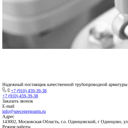
Надежный поставщик качественной трубопроводной арматуры
+7 (910) 459-39-38
+7 (910) 459-39-38
Заказать звонок
E-mail
info@specenergoarm.ru
Адрес
143002, Московская Область, г.о. Одинцовский, г Одинцово, ул А
Режим работы