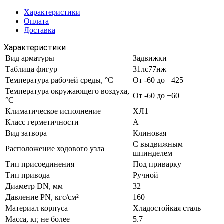
Характеристики
Оплата
Доставка
Характеристики
Вид арматуры
Задвижки
Таблица фигур
31лс77нж
Температура рабочей среды, °С
От -60 до +425
Температура окружающего воздуха,
От -60 до +60
°С
Климатическое исполнение
ХЛ1
Класс герметичности
А
Вид затвора
Клиновая
С выдвижным
Расположение ходового узла
шпинделем
Тип присоединения
Под приварку
Тип привода
Ручной
Диаметр DN, мм
32
Давление PN, кгс/см²
160
Материал корпуса
Хладостойкая сталь
Масса, кг, не более
5.7