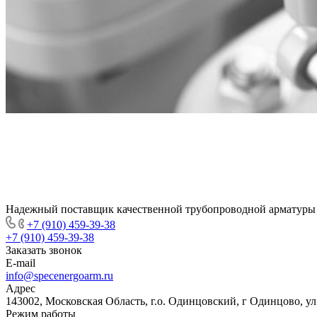
Надежный поставщик качественной трубопроводной арматуры
+7 (910) 459-39-38
+7 (910) 459-39-38
Заказать звонок
E-mail
info@specenergoarm.ru
Адрес
143002, Московская Область, г.о. Одинцовский, г Одинцово, ул А
Режим работы