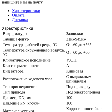
напишите нам на почту
Характеристики
Оплата
Доставка
Характеристики
Вид арматуры
Задвижки
Таблица фигур
31нж945нж
Температура рабочей среды, °С
От -60 до +565
Температура окружающего воздуха,
От -60 до +60
°С
Климатическое исполнение
УХЛ1
Класс герметичности
А
Вид затвора
Клиновая
С выдвижным
Расположение ходового узла
шпинделем
Тип присоединения
Под приварку
Тип привода
Под электропривод
Диаметр DN, мм
100
Давление PN, кгс/см²
160
Коррозионностойкая
Материал корпуса