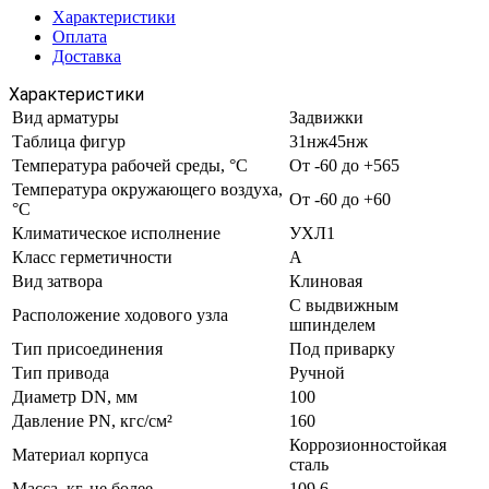
Характеристики
Оплата
Доставка
Характеристики
Вид арматуры
Задвижки
Таблица фигур
31нж45нж
Температура рабочей среды, °С
От -60 до +565
Температура окружающего воздуха,
От -60 до +60
°С
Климатическое исполнение
УХЛ1
Класс герметичности
А
Вид затвора
Клиновая
С выдвижным
Расположение ходового узла
шпинделем
Тип присоединения
Под приварку
Тип привода
Ручной
Диаметр DN, мм
100
Давление PN, кгс/см²
160
Коррозионностойкая
Материал корпуса
сталь
Масса, кг, не более
109.6