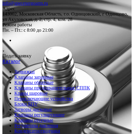
info@specenergoarm.ru
Адрес
143002, Московская Область, г.о. Одинцовский, г Одинцово,
ул Акуловская, д. 2, стр. 4, ком. 28
Режим работы
Пн. – Пт.: с 8:00 до 21:00
Подать заявку
Каталог
Задвижки
Клапаны запорные
Клапаны обратные
Клапаны предохранительные СППК
Краны шаровые
Переключающие устройства
Блоки БПУ
Затворы дисковые
Клапаны регулирующие
Клапаны отсечные
Регуляторы давления
Конденсатоотводчики