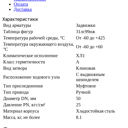
Оплата
Доставка
Характеристики
Вид арматуры
Задвижки
Таблица фигур
31лс99нж
Температура рабочей среды, °С
От -60 до +425
Температура окружающего воздуха,
От -60 до +60
°С
Климатическое исполнение
ХЛ1
Класс герметичности
А
Вид затвора
Клиновая
С выдвижным
Расположение ходового узла
шпинделем
Тип присоединения
Муфтовое
Тип привода
Ручной
Диаметр DN, мм
50
Давление PN, кгс/см²
25
Материал корпуса
Хладостойкая сталь
Масса, кг, не более
8.1