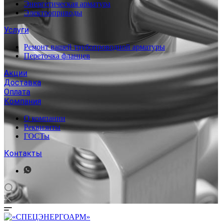
Энергетическая арматура
Электроприводы
Услуги
Ремонт вашей трубопроводной арматуры
Переточка фланцев
Акции
Доставка
Оплата
Компания
О компании
Реквизиты
ГОСТы
Контакты