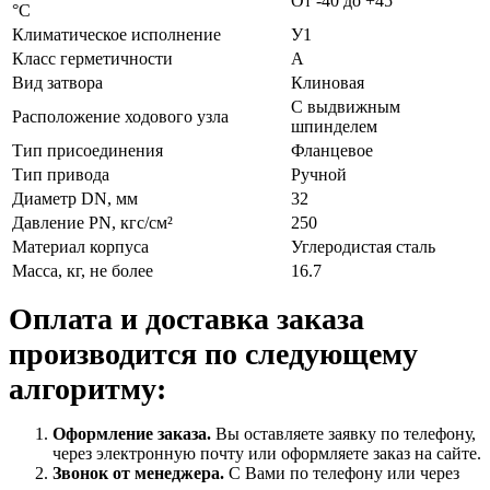
От -40 до +45
°С
Климатическое исполнение
У1
Класс герметичности
А
Вид затвора
Клиновая
С выдвижным
Расположение ходового узла
шпинделем
Тип присоединения
Фланцевое
Тип привода
Ручной
Диаметр DN, мм
32
Давление PN, кгс/см²
250
Материал корпуса
Углеродистая сталь
Масса, кг, не более
16.7
Оплата и доставка заказа
производится по следующему
алгоритму:
Оформление заказа.
Вы оставляете заявку по телефону,
через электронную почту или оформляете заказ на сайте.
Звонок от менеджера.
С Вами по телефону или через