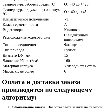
Температура рабочей среды, °С
От -40 до +425
Температура окружающего воздуха,
От -40 до +45
°С
Климатическое исполнение
У1
Класс герметичности
А
Вид затвора
Клиновая
С выдвижным
Расположение ходового узла
шпинделем
Тип присоединения
Фланцевое
Тип привода
Ручной
Диаметр DN, мм
15
Давление PN, кгс/см²
160
Материал корпуса
Углеродистая сталь
Масса, кг, не более
6
Оплата и доставка заказа
производится по следующему
алгоритму:
Оформление заказа.
Вы оставляете заявку по телефону,