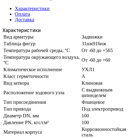
Характеристики
Оплата
Доставка
Характеристики
Вид арматуры
Задвижки
Таблица фигур
31нж916нж
Температура рабочей среды, °С
От -60 до +565
Температура окружающего воздуха,
От -60 до +60
°С
Климатическое исполнение
УХЛ1
Класс герметичности
А
Вид затвора
Клиновая
С выдвижным
Расположение ходового узла
шпинделем
Тип присоединения
Фланцевое
Тип привода
Под электропривод
Диаметр DN, мм
100
Давление PN, кгс/см²
100
Коррозионностойкая
Материал корпуса
сталь