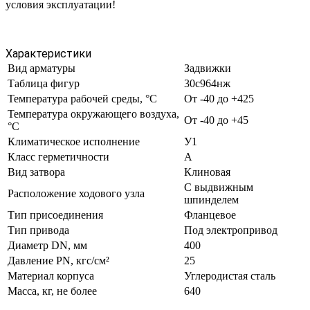
условия эксплуатации!
Характеристики
Вид арматуры
Задвижки
Таблица фигур
30с964нж
Температура рабочей среды, °С
От -40 до +425
Температура окружающего воздуха,
От -40 до +45
°С
Климатическое исполнение
У1
Класс герметичности
А
Вид затвора
Клиновая
С выдвижным
Расположение ходового узла
шпинделем
Тип присоединения
Фланцевое
Тип привода
Под электропривод
Диаметр DN, мм
400
Давление PN, кгс/см²
25
Материал корпуса
Углеродистая сталь
Масса, кг, не более
640