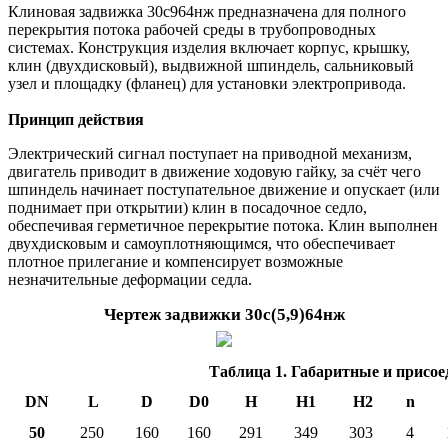
Клиновая задвижка 30с964нж предназначена для полного
перекрытия потока рабочей среды в трубопроводных
системах. Конструкция изделия включает корпус, крышку,
клин (двухдисковый), выдвижной шпиндель, сальниковый
узел и площадку (фланец) для установки электропривода.
Принцип действия
Электрический сигнал поступает на приводной механизм,
двигатель приводит в движение ходовую гайку, за счёт чего
шпиндель начинает поступательное движение и опускает (или
поднимает при открытии) клин в посадочное седло,
обеспечивая герметичное перекрытие потока. Клин выполнен
двухдисковым и самоуплотняющимся, что обеспечивает
плотное прилегание и компенсирует возможные
незначительные деформации седла.
Чертеж задвижки 30с(5,9)64нж
Таблица 1. Габаритные и присо
DN
L
D
D0
H
H1
H2
n
50
250
160
160
291
349
303
4