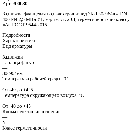
Арт.
300080
Задвижка фланцевая под электропривод ЗКЛ 30с964нж DN
400 PN 2,5 МПа У1, корпус ст. 20Л, герметичность по классу
«A» ГОСТ 9544-2015
Подробности
Характеристики
Вид арматуры
—
Задвижки
Таблица фигур
—
30с964нж
Температура рабочей среды, °С
—
От -40 до +425
Температура окружающего воздуха, °С
—
От -40 до +45
Климатическое исполнение
—
У1
Класс герметичности
—