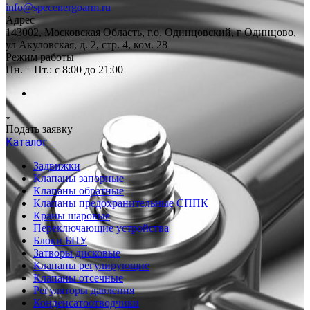
info@specenergoarm.ru
Адрес
143002, Московская Область, г.о. Одинцовский, г Одинцово,
ул Акуловская, д. 2, стр. 4, ком. 28
Режим работы
Пн. – Пт.: с 8:00 до 21:00
Подать заявку
Каталог
Задвижки
Клапаны запорные
Клапаны обратные
Клапаны предохранительные СППК
Краны шаровые
Переключающие устройства
Блоки БПУ
Затворы дисковые
Клапаны регулирующие
Клапаны отсечные
Регуляторы давления
Конденсатоотводчики