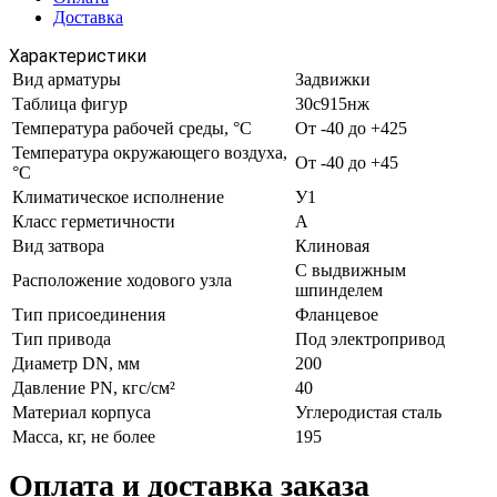
Доставка
Характеристики
Вид арматуры
Задвижки
Таблица фигур
30с915нж
Температура рабочей среды, °С
От -40 до +425
Температура окружающего воздуха,
От -40 до +45
°С
Климатическое исполнение
У1
Класс герметичности
А
Вид затвора
Клиновая
С выдвижным
Расположение ходового узла
шпинделем
Тип присоединения
Фланцевое
Тип привода
Под электропривод
Диаметр DN, мм
200
Давление PN, кгс/см²
40
Материал корпуса
Углеродистая сталь
Масса, кг, не более
195
Оплата и доставка заказа