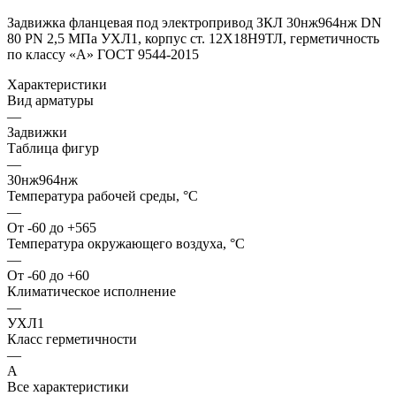
Задвижка фланцевая под электропривод ЗКЛ 30нж964нж DN
80 PN 2,5 МПа УХЛ1, корпус ст. 12Х18Н9ТЛ, герметичность
по классу «A» ГОСТ 9544-2015
Характеристики
Вид арматуры
—
Задвижки
Таблица фигур
—
30нж964нж
Температура рабочей среды, °С
—
От -60 до +565
Температура окружающего воздуха, °С
—
От -60 до +60
Климатическое исполнение
—
УХЛ1
Класс герметичности
—
А
Все характеристики