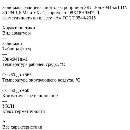
Задвижка фланцевая под электропривод ЗКЛ 30нж941нж1 DN
80 PN 1,6 МПа УХЛ1, корпус ст. 08Х18Н9М2ТЛ,
герметичность по классу «A» ГОСТ 9544-2015
Характеристики
Вид арматуры
—
Задвижки
Таблица фигур
—
30нж941нж1
Температура рабочей среды, °С
—
От -60 до +565
Температура окружающего воздуха, °С
—
От -60 до +60
Климатическое исполнение
—
УХЛ1
Класс герметичности
—
А
Все характеристики