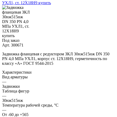
Под заказ
Арт.
300671
Задвижка фланцевая с редуктором ЗКЛ 30нж515нж DN 350
PN 4,0 МПа УХЛ1, корпус ст. 12Х18Н9, герметичность по
классу «A» ГОСТ 9544-2015
Характеристики
Вид арматуры
—
Задвижки
Таблица фигур
—
30нж515нж
Температура рабочей среды, °С
—
От -60 до +565