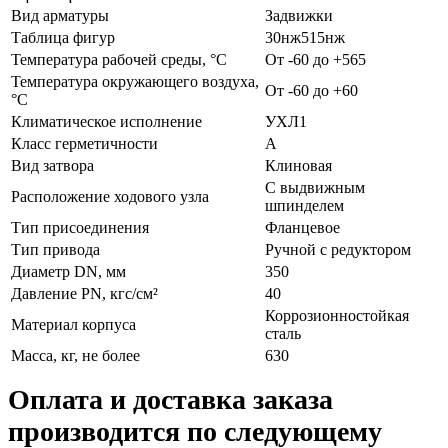
Вид арматуры
Задвижки
Таблица фигур
30нж515нж
Температура рабочей среды, °С
От -60 до +565
Температура окружающего воздуха,
От -60 до +60
°С
Климатическое исполнение
УХЛ1
Класс герметичности
А
Вид затвора
Клиновая
С выдвижным
Расположение ходового узла
шпинделем
Тип присоединения
Фланцевое
Тип привода
Ручной с редуктором
Диаметр DN, мм
350
Давление PN, кгс/см²
40
Коррозионностойкая
Материал корпуса
сталь
Масса, кг, не более
630
Оплата и доставка заказа
производится по следующему