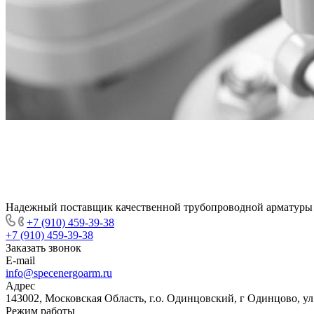
Надежный поставщик качественной трубопроводной арматуры
+7 (910) 459-39-38
+7 (910) 459-39-38
Заказать звонок
E-mail
info@specenergoarm.ru
Адрес
143002, Московская Область, г.о. Одинцовский, г Одинцово, ул А
Режим работы