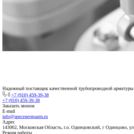
Надежный поставщик качественной трубопроводной арматуры
+7 (910) 459-39-38
+7 (910) 459-39-38
Заказать звонок
E-mail
info@specenergoarm.ru
Адрес
143002, Московская Область, г.о. Одинцовский, г Одинцово, ул А
Режим работы