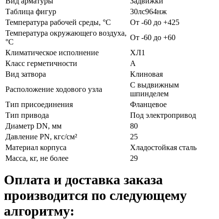
Вид арматуры
Задвижки
Таблица фигур
30лс964нж
Температура рабочей среды, °С
От -60 до +425
Температура окружающего воздуха,
От -60 до +60
°С
Климатическое исполнение
ХЛ1
Класс герметичности
А
Вид затвора
Клиновая
С выдвижным
Расположение ходового узла
шпинделем
Тип присоединения
Фланцевое
Тип привода
Под электропривод
Диаметр DN, мм
80
Давление PN, кгс/см²
25
Материал корпуса
Хладостойкая сталь
Масса, кг, не более
29
Оплата и доставка заказа
производится по следующему
алгоритму: