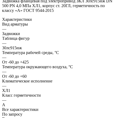
Задвижка фланцевая под электропривод ЗКЛ 30лс915нж DN
500 PN 4,0 МПа ХЛ1, корпус ст. 20ГЛ, герметичность по
классу «A» ГОСТ 9544-2015
Характеристики
Вид арматуры
—
Задвижки
Таблица фигур
—
30лс915нж
Температура рабочей среды, °С
—
От -60 до +425
Температура окружающего воздуха, °С
—
От -60 до +60
Климатическое исполнение
—
ХЛ1
Класс герметичности
—
А
Все характеристики
По запросу