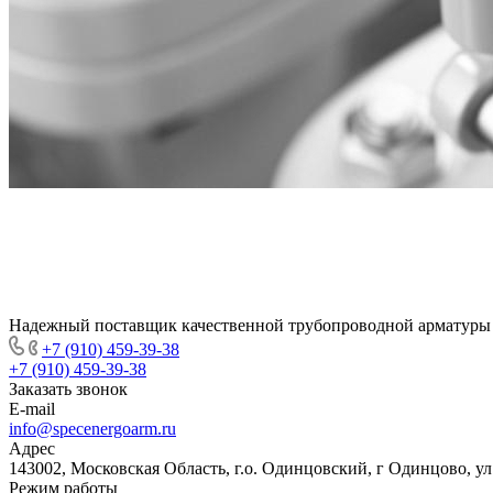
Надежный поставщик качественной трубопроводной арматуры
+7 (910) 459-39-38
+7 (910) 459-39-38
Заказать звонок
E-mail
info@specenergoarm.ru
Адрес
143002, Московская Область, г.о. Одинцовский, г Одинцово, ул А
Режим работы