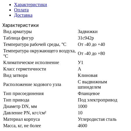
Характеристики
Оплата
Доставка
Характеристики
Вид арматуры
Задвижки
Таблица фигур
31с942р
Температура рабочей среды, °С
От -40 до +40
Температура окружающего воздуха,
От -40 до +80
°С
Климатическое исполнение
У1
Класс герметичности
А
Вид затвора
Клиновая
С выдвижным
Расположение ходового узла
шпинделем
Тип присоединения
Фланцевое
Тип привода
Под электропривод
Диаметр DN, мм
1000
Давление PN, кгс/см²
10
Материал корпуса
Углеродистая сталь
Масса, кг, не более
4600