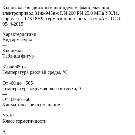
Задвижка с выдвижным шпинделем фланцевая под
электропривод 31нж945нж DN 200 PN 25,0 МПа УХЛ1,
корпус ст. 12Х18Н9, герметичность по классу «A» ГОСТ
9544-2015
Характеристики
Вид арматуры
—
Задвижки
Таблица фигур
—
31нж945нж
Температура рабочей среды, °С
—
От -60 до +565
Температура окружающего воздуха, °С
—
От -60 до +60
Климатическое исполнение
—
УХЛ1
Класс герметичности
—
А