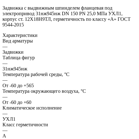
Задвижка с выдвижным шпинделем фланцевая под
электропривод 31нж945нж DN 150 PN 25,0 МПа УХЛ1,
корпус ст. 12Х18Н9ТЛ, герметичность по классу «A» ГОСТ
9544-2015
Характеристики
Вид арматуры
—
Задвижки
Таблица фигур
—
31нж945нж
Температура рабочей среды, °С
—
От -60 до +565
Температура окружающего воздуха, °С
—
От -60 до +60
Климатическое исполнение
—
УХЛ1
Класс герметичности
—
А