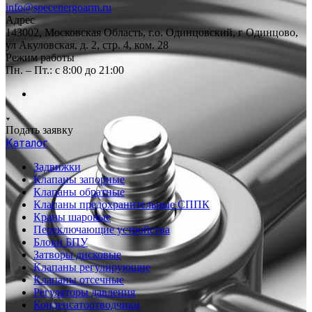
info@specenergoarm.ru
Адрес
143002, Московская Область, г.о. Одинцовский, г Одинцово,
ул Акуловская, д. 2, стр. 4, ком. 28
Режим работы
Пн. – Пт.: с 8:00 до 21:00
Подать заявку
Каталог
Задвижки
Клапаны запорные
Клапаны обратные
Клапаны предохранительные СППК
Краны шаровые
Переключающие устройства
Блоки БПУ
Затворы дисковые
Клапаны регулирующие
Клапаны отсечные
Регуляторы давления
Конденсатоотводчики