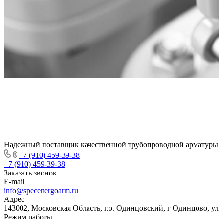
Надежный поставщик качественной трубопроводной арматуры
+7 (910) 459-39-38
+7 (910) 459-39-38
Заказать звонок
E-mail
info@specenergoarm.ru
Адрес
143002, Московская Область, г.о. Одинцовский, г Одинцово, ул А
Режим работы