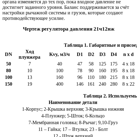
органа изменяется до тех пор, пока входное давление не
достигнет заданного уровня. Баланс поддерживается за счёт
настройки рычажной системы и грузов, которые создают
противодействующее усилие.
Чертеж регулятора давления 21ч12нж
Таблица 1. Габаритные и присо
Ход
DN
Kvy, м3/ч
D1
D2
D3
D4
n x d
плунжера
50
7
40
47
58
125
175
4 х 18
80
10
100
78
90
160
195
8 х 18
100
13
160
96
110
180
215
8 х 18
150
19
400
146
161
240
280
8 х 22
Таблица 2. Используем
Наименование детали
1-Корпус; 2-Крышка верхняя; 3-Крышка нижняя
4-Плунжер; 5-Шток; 6-Кольцо
7-Мембранная головка; 8-Рычаг; 9,10-Груз
11 – Гайка; 17 – Втулка; 23 - Болт
12 - Шток верхний