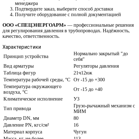
менеджера
Подтвердите заказ, выберите способ доставки
Получите оборудование с полной документацией
ООО «СПЕЦЭНЕРГОАРМ»
— профессиональные решения
для регулирования давления в трубопроводах. Надёжность,
качество, ответственность.
Характеристики
Нормально закрытый "до
Принцип устройства
себя"
Вид арматуры
Регуляторы давления
Таблица фигур
21ч12нж
Температура рабочей среды, °С
От -15 до +300
Температура окружающего
От -15 до +40
воздуха, °С
Климатическое исполнение
У3
Грузо-рычажный механизм с
Тип привода
МИМ
Диаметр DN, мм
80
Давление PN, кгс/см²
16
Материал корпуса
Чугун
Масса, кг, не более
113