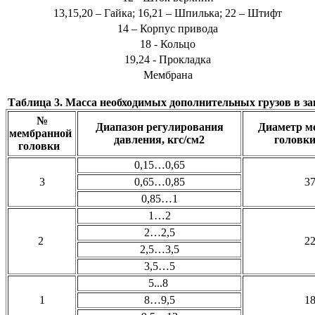
13,15,20 – Гайка; 16,21 – Шпилька; 22 – Штифт
14 – Корпус привода
18 - Кольцо
19,24 - Прокладка
Мембрана
Таблица 3. Масса необходимых дополнительных грузов в за
№
Диапазон регулирования
Диаметр м
мембранной
давления, кгс/см2
головки
головки
0,15…0,65
3
0,65…0,85
3
0,85…1
1…2
2…2,5
2
2
2,5…3,5
3,5…5
5...8
1
8…9,5
1