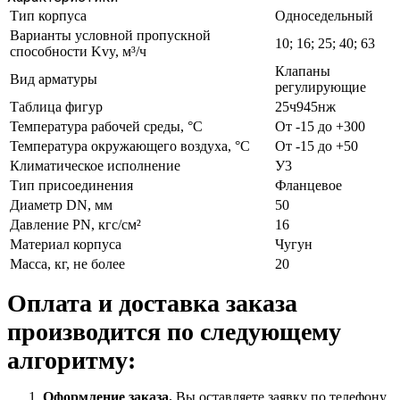
Тип корпуса
Односедельный
Варианты условной пропускной
10; 16; 25; 40; 63
способности Kvy, м³/ч
Клапаны
Вид арматуры
регулирующие
Таблица фигур
25ч945нж
Температура рабочей среды, °С
От -15 до +300
Температура окружающего воздуха, °С
От -15 до +50
Климатическое исполнение
У3
Тип присоединения
Фланцевое
Диаметр DN, мм
50
Давление PN, кгс/см²
16
Материал корпуса
Чугун
Масса, кг, не более
20
Оплата и доставка заказа
производится по следующему
алгоритму:
Оформление заказа.
Вы оставляете заявку по телефону,