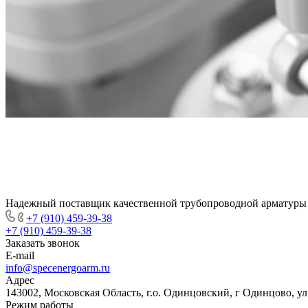
Надежный поставщик качественной трубопроводной арматуры
+7 (910) 459-39-38
+7 (910) 459-39-38
Заказать звонок
E-mail
info@specenergoarm.ru
Адрес
143002, Московская Область, г.о. Одинцовский, г Одинцово, ул А
Режим работы