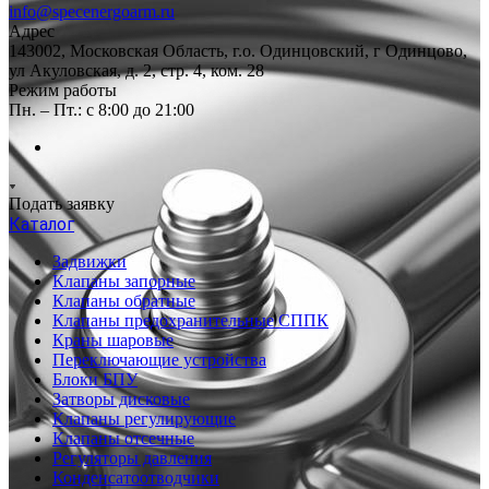
info@specenergoarm.ru
Адрес
143002, Московская Область, г.о. Одинцовский, г Одинцово,
ул Акуловская, д. 2, стр. 4, ком. 28
Режим работы
Пн. – Пт.: с 8:00 до 21:00
Подать заявку
Каталог
Задвижки
Клапаны запорные
Клапаны обратные
Клапаны предохранительные СППК
Краны шаровые
Переключающие устройства
Блоки БПУ
Затворы дисковые
Клапаны регулирующие
Клапаны отсечные
Регуляторы давления
Конденсатоотводчики