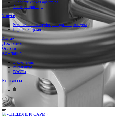
Энергетическая арматура
Электроприводы
Услуги
Ремонт вашей трубопроводной арматуры
Переточка фланцев
Акции
Доставка
Оплата
Компания
О компании
Реквизиты
ГОСТы
Контакты