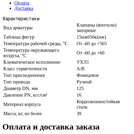
Оплата
Доставка
Характеристики
Клапаны (вентили)
Вид арматуры
запорные
Таблица фигур
15нж65бк(нж)
Температура рабочей среды, °С
От -60 до +565
Температура окружающего
От -60 до +60
воздуха, °С
Климатическое исполнение
УХЛ1
Класс герметичности
A/B
Тип присоединения
Фланцевое
Тип привода
Ручной
Диаметр DN, мм
125
Давление PN, кгс/см²
16
Коррозионностойкая
Материал корпуса
сталь
Масса, кг, не более
39
Оплата и доставка заказа