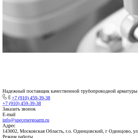
Надежный поставщик качественной трубопроводной арматуры
+7 (910) 459-39-38
+7 (910) 459-39-38
Заказать звонок
E-mail
info@specenergoarm.ru
Адрес
143002, Московская Область, г.о. Одинцовский, г Одинцово, ул А
Режим работы